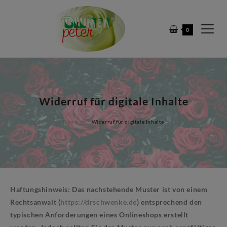
Skip
to
0
content
Widerruf für digitale Inhalte
Home
Widerruf für digitale Inhalte
Haftungshinweis: Das nachstehende Muster ist von einem
Rechtsanwalt (
https://drschwenke.de
) entsprechend den
typischen Anforderungen eines Onlineshops erstellt